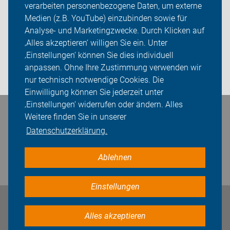
verarbeiten personenbezogene Daten, um externe
Radtouren
Medien (z.B. YouTube) einzubinden sowie für
Analyse- und Marketingzwecke. Durch Klicken auf
ADFC Ilm-Kreis
‚Alles akzeptieren‘ willigen Sie ein. Unter
Sei dabei
‚Einstellungen‘ können Sie dies individuell
anpassen. Ohne Ihre Zustimmung verwenden wir
Login
nur technisch notwendige Cookies. Die
Einwilligung können Sie jederzeit unter
‚Einstellungen‘ widerrufen oder ändern. Alles
Bleiben Sie in Kontakt
Weitere finden Sie in unserer
Datenschutzerklärung.
Ablehnen
Einstellungen
Impressum
Datenschutz
Cookie-Einstellungen
Alles akzeptieren