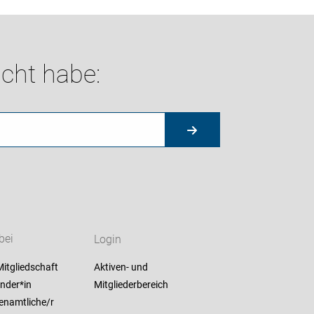
cht habe:
bei
Login
itgliedschaft
Aktiven- und
nder*in
Mitgliederbereich
enamtliche/r