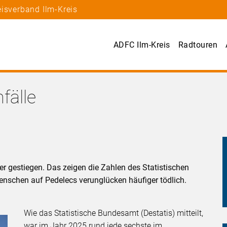
isverband Ilm-Kreis
ADFC Ilm-Kreis
Radtouren
fälle
er gestiegen. Das zeigen die Zahlen des Statistischen
nschen auf Pedelecs verunglücken häufiger tödlich.
Wie das Statistische Bundesamt (Destatis) mitteilt,
war im Jahr 2025 rund jede sechste im