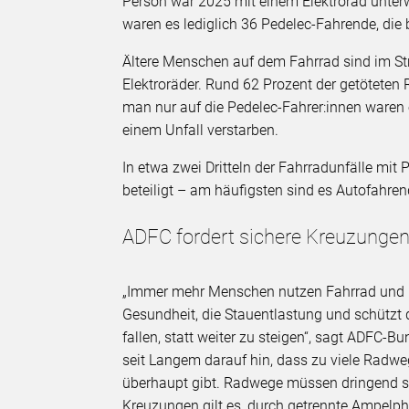
Person war 2025 mit einem Elektrorad unte
waren es lediglich 36 Pedelec-Fahrende, di
Ältere Menschen auf dem Fahrrad sind im St
Elektroräder. Rund 62 Prozent der getöteten
man nur auf die Pedelec-Fahrer:innen waren e
einem Unfall verstarben.
In etwa zwei Dritteln der Fahrradunfälle mi
beteiligt – am häufigsten sind es Autofahre
ADFC fordert sichere Kreuzunge
„Immer mehr Menschen nutzen Fahrrad und E-B
Gesundheit, die Stauentlastung und schützt 
fallen, statt weiter zu steigen“, sagt ADFC-
seit Langem darauf hin, dass zu viele Radw
überhaupt gibt. Radwege müssen dringend si
Kreuzungen gilt es, durch getrennte Ampelp