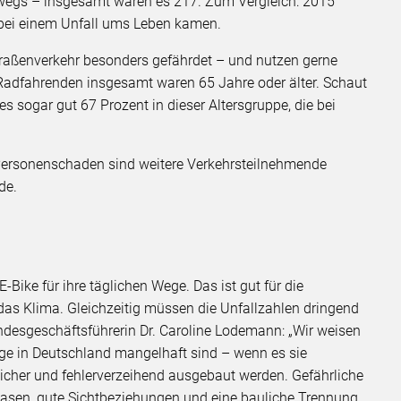
rwegs – insgesamt waren es 217. Zum Vergleich: 2015
e bei einem Unfall ums Leben kamen.
raßenverkehr besonders gefährdet – und nutzen gerne
 Radfahrenden insgesamt waren 65 Jahre oder älter. Schaut
s sogar gut 67 Prozent in dieser Altersgruppe, die bei
t Personenschaden sind weitere Verkehrsteilnehmende
nde.
n
ike für ihre täglichen Wege. Das ist gut für die
das Klima. Gleichzeitig müssen die Unfallzahlen dringend
Bundesgeschäftsführerin Dr. Caroline Lodemann: „Wir weisen
ege in Deutschland mangelhaft sind – wenn es sie
cher und fehlerverzeihend ausgebaut werden. Gefährliche
hasen, gute Sichtbeziehungen und eine bauliche Trennung