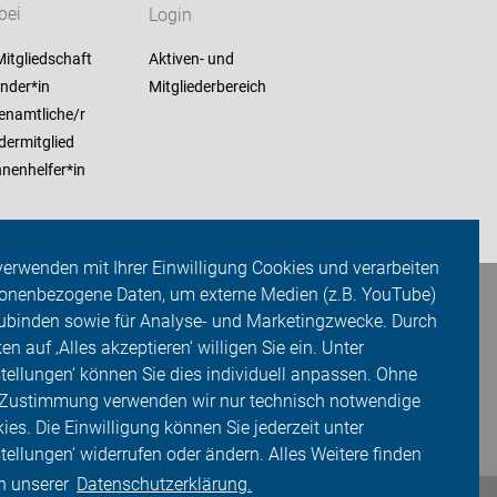
bei
Login
itgliedschaft
Aktiven- und
nder*in
Mitgliederbereich
enamtliche/r
dermitglied
nenhelfer*in
verwenden mit Ihrer Einwilligung Cookies und verarbeiten
onenbezogene Daten, um externe Medien (z.B. YouTube)
ubinden sowie für Analyse- und Marketingzwecke. Durch
ken auf ‚Alles akzeptieren‘ willigen Sie ein. Unter
stellungen‘ können Sie dies individuell anpassen. Ohne
 Zustimmung verwenden wir nur technisch notwendige
ies. Die Einwilligung können Sie jederzeit unter
stellungen‘ widerrufen oder ändern. Alles Weitere finden
in unserer
Datenschutzerklärung.