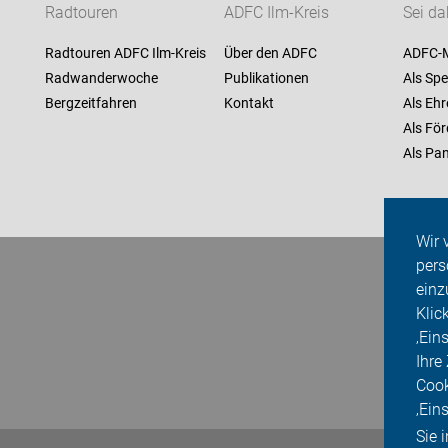
Radtouren
ADFC Ilm-Kreis
Sei da
Radtouren ADFC Ilm-Kreis
Über den ADFC
ADFC-M
Radwanderwoche
Publikationen
Als Spe
Bergzeitfahren
Kontakt
Als Ehr
Als För
Als Pan
Wir 
pers
einz
Klic
‚Ein
Ihre
Cook
‚Ein
Sie 