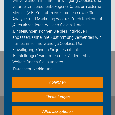
Wir verwenden mit Ihrer Einwilligung Cookies und
verarbeiten personenbezogene Daten, um externe
Radtouren
Medien (z.B. YouTube) einzubinden sowie für
Analyse- und Marketingzwecke. Durch Klicken auf
ADFC Ilm-Kreis
‚Alles akzeptieren‘ willigen Sie ein. Unter
Sei dabei
‚Einstellungen‘ können Sie dies individuell
anpassen. Ohne Ihre Zustimmung verwenden wir
Login
nur technisch notwendige Cookies. Die
Einwilligung können Sie jederzeit unter
‚Einstellungen‘ widerrufen oder ändern. Alles
Bleiben Sie in Kontakt
Weitere finden Sie in unserer
Datenschutzerklärung.
Ablehnen
Einstellungen
Impressum
Datenschutz
Cookie-Einstellungen
Alles akzeptieren